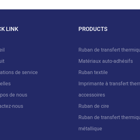
CK LINK
PRODUCTS
il
Ruban de transfert thermiq
it
Matériaux auto-adhésifs
ations de service
Ruban textile
elles
Imprimante à transfert ther
opos de nous
accessoires
actez-nous
Ruban de cire
Ruban de transfert thermiq
métallique