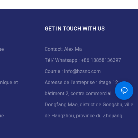
GET IN TOUCH WITH US
ue
Contact: Alex Ma
Tél/
Whatsapp
: +86 18858136397
Courriel:
info@hzsnc.com
mique et
Adresse de l'entreprise : étage 12,
bâtiment 2, centre commercial
Dongfang Mao, district de Gongshu, ville
ue
de Hangzhou, province du Zhejiang