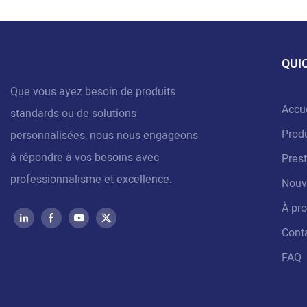
QUI
Que vous ayez besoin de produits
Accue
standards ou de solutions
Produ
personnalisées, nous nous engageons
à répondre à vos besoins avec
Prest
professionnalisme et excellence.
Nouv
À pr
Cont
FAQ