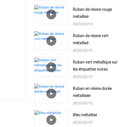
Ruban de résine rouge
métallisé
2025
02
13
Ruban de résine vert
métallisé
2025
02
12
Ruban vert métallique sur
les étiquettes noires
2025
02
12
Ruban en résine dorée
métallisée
2025
02
12
Bleu métallisé
2025
02
07