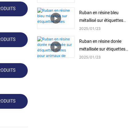
RODUITS
Ruban en résine bleu
métallisé sur étiquettes
roses
2025
01
23
RODUITS
Ruban en résine dorée
métallisée sur étiquettes
noires pour animaux de
2025
01
23
compagnie
RODUITS
RODUITS