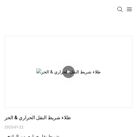
طلاء شريط النقل الحراري & الحز
2025-01-22
شريط نقل حراري من الراتنج