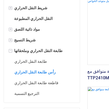
شريط النقل الحراري
+
شريط الشمع
النقل الحراري المطبوعة
شريط راتنج الشمع
مواد ذاتية اللصق
+
شريط الراتنج
ملصق النقل الحراري
شريط النسيج
+
شريط العناية بالغسيل
تسميات الفيلم
شريط الساتان
طابعة النقل الحراري وملحقاتها
-
شريط نقل حراري ملون
التسمية الحرارية المباشرة
ملصق العناية بالغسيل
طابعة النقل الحراري
توافق مع TSC
شريط نقل حراري معدني
تسميات اللون
رأس طابعة النقل الحراري
TTP ديسيبل
شريط الباركود للأمان فوق
تسميات التعتيم
قاطعة طابعة النقل الحراري
ديسيبل متوحد الخواص
البنفسجية
تسميات النافثة للحبر
الترجيع التسمية