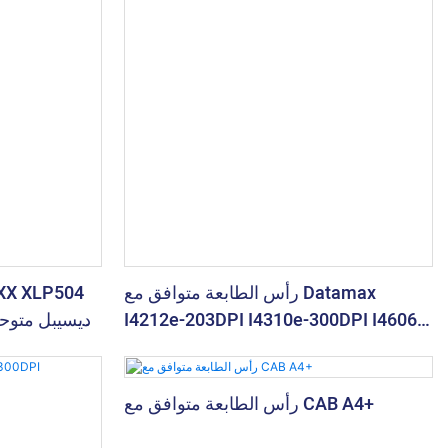
رأس الطابعة متوافق مع Datamax
I4212e-203DPI I4310e-300DPI I4606e-
600DPI
رأس الطابعة متوافق مع CAB A4+