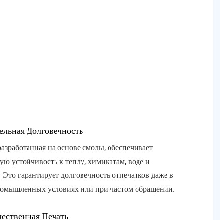
по
п
уз
и 
вы
пр
по
уп
ельная Долговечность
 разработанная на основе смолы, обеспечивает
ую устойчивость к теплу, химикатам, воде и
 Это гарантирует долговечность отпечатков даже в
ромышленных условиях или при частом обращении.
ественная Печать