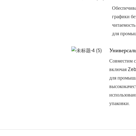
Обеспечива
графики бе
читаемость
для промыш
Универсал
Совместим с
включая Zeb
для промышл
высококачес
использовани
упаковки.