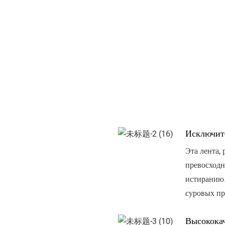
Исключит
Эта лента,
превосходн
истиранию.
суровых п
Высококач