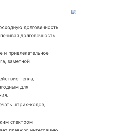
восходную долговечность
спечивая долговечность
ое и привлекательное
га, заметной
ействие тепла,
ригодным для
ния.
печать штрих-кодов,
оким спектром
вает плавную интеграцию