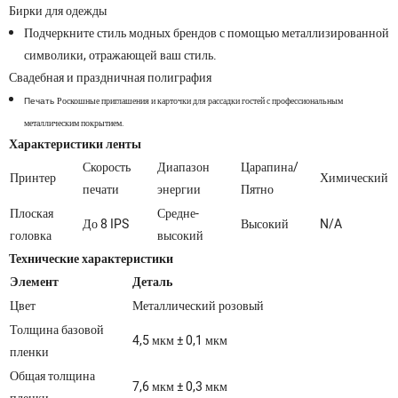
Бирки для одежды
Подчеркните стиль модных брендов с помощью металлизированной
символики, отражающей ваш стиль.
Свадебная и праздничная полиграфия
Роскошные приглашения и карточки для рассадки гостей с профессиональным
Печать
металлическим покрытием.
Характеристики ленты
Скорость
Диапазон
Царапина/
Принтер
Химический
печати
энергии
Пятно
Плоская
Средне-
До 8 IPS
Высокий
N/A
головка
высокий
Технические характеристики
Элемент
Деталь
Цвет
Металлический розовый
Толщина базовой
4,5 мкм ± 0,1 мкм
пленки
Общая толщина
7,6 мкм ± 0,3 мкм