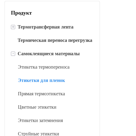
Продукт
+
Термотрансферная лента
Термическая переноса перегрузка
Восковая лента
-
Самоклеящиеся материалы
Лента из восковой смолы
Лента из смолы
Этикетка термопереноса
Лента для ухода за стиркой
Этикетки для пленок
Цветная термопереносная лента
Прямая термоэтикетка
Металлическая термотрансферная
Цветные этикетки
лента
Этикетки затемнения
Лента со штрих-кодом УФ-защиты
Струйные этикетки