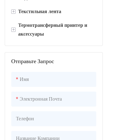
+
Текстильная лента
Термотрансферный принтер и
Атласная лента
+
аксессуары
Этикетка для мытья
Термотрансферный принтер
Отправьте Запрос
Головка термотрансферного
принтера
Имя
Резак для термотрансферного
принтера
Электронная Почта
Перемотчик этикеток
Телефон
Название Компании