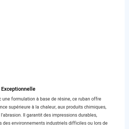
et a
une 
luxu
aux
prod
haut
gam
aux
emb
cade
é Exceptionnelle
 une formulation à base de résine, ce ruban offre
nce supérieure à la chaleur, aux produits chimiques,
à l'abrasion. Il garantit des impressions durables,
des environnements industriels difficiles ou lors de