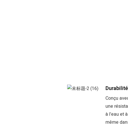
Durabilit
Conçu avec
une résista
à l'eau et 
même dans 