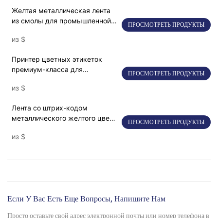
Желтая металлическая лента
из смолы для промышленной
ПРОСМОТРЕТЬ ПРОДУКТЫ
термотрансферной печати
из
$
Принтер цветных этикеток
премиум-класса для
ПРОСМОТРЕТЬ ПРОДУКТЫ
высококачественной
из
$
персонализации
Лента со штрих-кодом
металлического желтого цвета
ПРОСМОТРЕТЬ ПРОДУКТЫ
для термопереноса SNR8025
из
$
Если У Вас Есть Еще Вопросы, Напишите Нам
Просто оставьте свой адрес электронной почты или номер телефона в