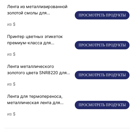
Лента из металлизированной
золотой смолы для
ПРОСМОТРЕТЬ ПРОДУКТЫ
промышленной
из
$
термотрансферной печати
Принтер цветных этикеток
премиум-класса для
ПРОСМОТРЕТЬ ПРОДУКТЫ
высококачественной
из
$
персонализации
Лента металлического
золотого цвета SNR8220 для
ПРОСМОТРЕТЬ ПРОДУКТЫ
атласной ленты
из
$
Лента для термопереноса,
металлическая лента для
ПРОСМОТРЕТЬ ПРОДУКТЫ
штрих-кодов золотого цвета
из
$
SNR8020