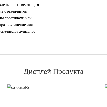
лейкой основе, которая
ые с различными
аны логотипами или
дравоохранение или
беспечивают душевное
Дисплей Продукта