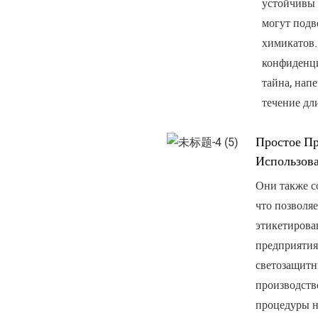
устойчивы 
могут подв
химикатов.
конфиденци
тайна, нап
течение дл
Простое П
Использов
Они также с
что позволя
этикетирован
предприятия
светозащитн
производств
процедуры н