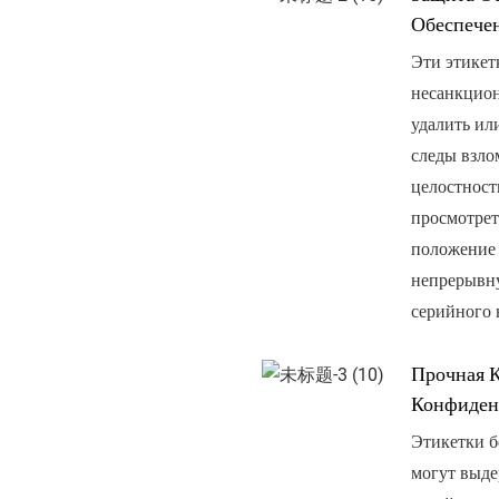
Обеспече
Эти этике
несанкцион
удалить или
следы взло
целостность
просмотрет
положение 
непрерывн
серийного 
Прочная 
Конфиден
Этикетки б
могут выде