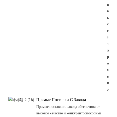
цветов
включ
красн
синий
сереб
золот
зелен
желты
розов
обесп
множе
вариа
печат
этикет
Прямые Поставки С Завода
Прямые поставки с завода обеспечивают
высокое качество и конкурентоспособные