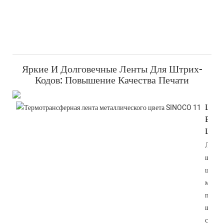
Яркие И Долговечные Ленты Для Штрих-
Кодов: Повышение Качества Печати
Шир
Выбо
Цвет
Лента
штрих
цвета
метал
предл
широ
спект