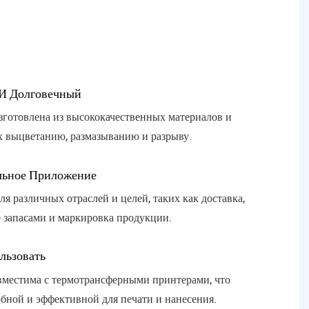
ч
р
п
И Долговечный
зготовлена ​​из высококачественных материалов и
к выцветанию, размазыванию и разрыву.
льное Приложение
ля различных отраслей и целей, таких как доставка,
 запасами и маркировка продукции.
льзовать
вместима с термотрансферными принтерами, что
обной и эффективной для печати и нанесения.