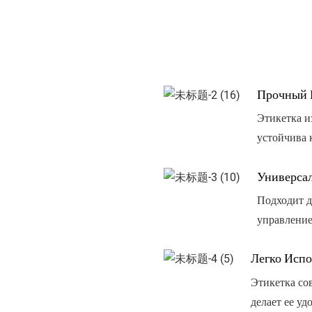
Прочный 
Этикетка и
устойчива 
Универса
Подходит д
управление
Легко Испо
Этикетка со
делает ее уд