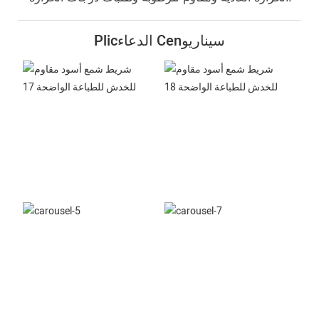
Plicالدعاء Cenسيناريو