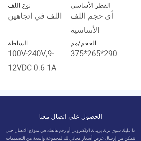
القطر الأساسي
نوع اللف
أي حجم اللف
اللف في اتجاهين
الأساسية
الحجم/مم
السلطة
100V-240V,9-
375*265*290
12VDC 0.6-1A
الحصول على اتصال معنا
ما عليك سوى ترك بريدك الإلكتروني أو رقم هاتفك في نموذج الاتصال حتى
نتمكن من إرسال عرض أسعار مجاني لك لمجموعة واسعة من التصميمات