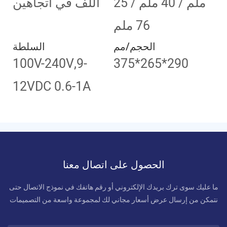
25 ملم / 40 ملم /
اللف في اتجاهين
76 ملم
الحجم/مم
السلطة
100V-240V,9-
375*265*290
12VDC 0.6-1A
الحصول على اتصال معنا
ما عليك سوى ترك بريدك الإلكتروني أو رقم هاتفك في نموذج الاتصال حتى
نتمكن من إرسال عرض أسعار مجاني لك لمجموعة واسعة من التصميمات