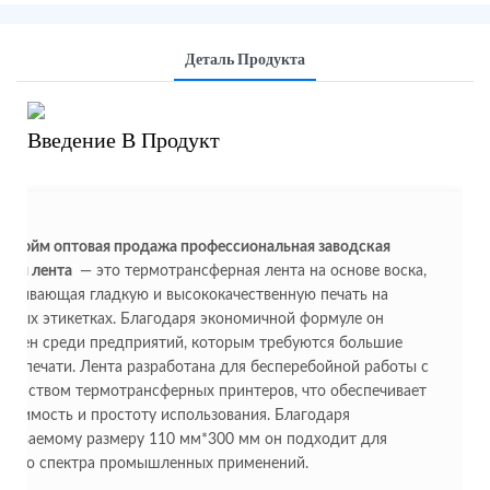
Деталь Продукта
Введение В Продукт
1 дюйм оптовая продажа профессиональная заводская
овая лента
— это термотрансферная лента на основе воска,
печивающая гладкую и высококачественную печать на
жных этикетках. Благодаря экономичной формуле он
лярен среди предприятий, которым требуются большие
мы печати. Лента разработана для бесперебойной работы с
шинством термотрансферных принтеров, что обеспечивает
естимость и простоту использования. Благодаря
раиваемому размеру 110 мм*300 мм он подходит для
кого спектра промышленных применений.