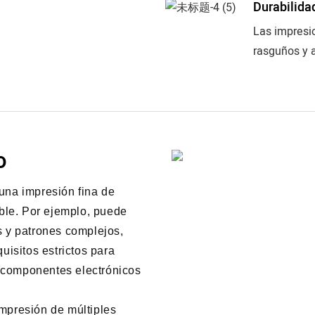
Durabilida
Las impresi
rasguños y a
o
una impresión fina de
ible. Por ejemplo, puede
s y patrones complejos,
uisitos estrictos para
e componentes electrónicos
mpresión de múltiples