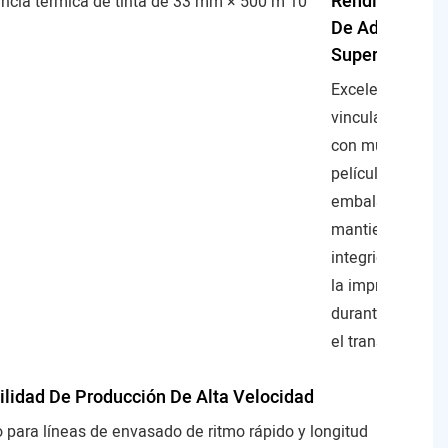
Rendimiento
De Adhesión
Superior
Excelente
vinculación
con múltiples
películas de
embalaje y
mantiene la
integridad de
la impresión
durante todo
el transporte
lidad De Producción De Alta Velocidad
 para líneas de envasado de ritmo rápido y longitud