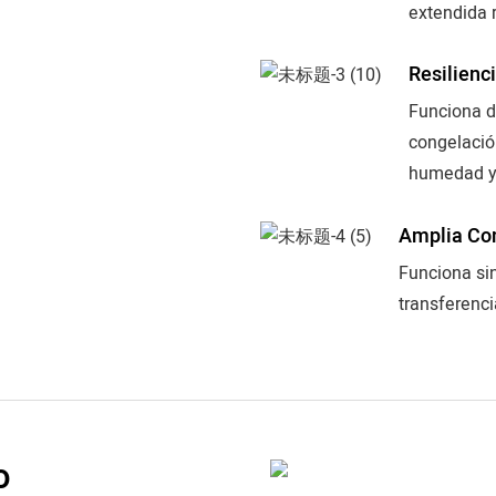
extendida 
Resilienc
Funciona d
congelación
humedad y
Amplia Co
Funciona si
transferenci
o