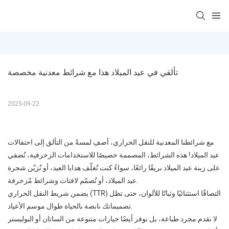
تألقي في عيد الميلاد هذا مع شرائط معدنية مخصصة
2025-09-22
مع شرائطنا المعدنية للنقل الحراري، أضفِ لمسةً من التألق إلى احتفالات
عيد الميلاد! هذه الشرائط، المصممة خصيصًا للاستخدامات الزخرفية، تُضفي
على زينة عيد الميلاد بريقًا رائعًا، سواءً كنت تُغلّف هدايا العيد، أو تُزيّن شجرة
عيد الميلاد، أو تُصمّم لافتات وشرائط مُزخرفة.
يضمن شريط النقل الحراري (TTR) التصاقًا استثنائيًا وثباتًا للألوان، حتى تظل
تصميماتك نابضة بالحياة طوال موسم الأعياد.
لا نقدم مجرد طباعة، بل نوفر أيضًا خيارات متنوعة من الساتان أو البوليستر