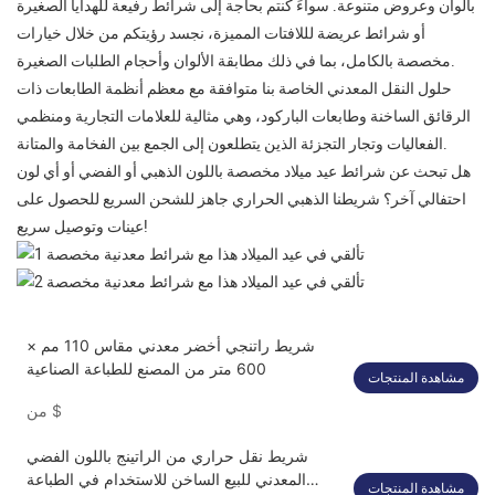
بألوان وعروض متنوعة. سواءً كنتم بحاجة إلى شرائط رفيعة للهدايا الصغيرة
أو شرائط عريضة لللافتات المميزة، نجسد رؤيتكم من خلال خيارات
مخصصة بالكامل، بما في ذلك مطابقة الألوان وأحجام الطلبات الصغيرة.
حلول النقل المعدني الخاصة بنا متوافقة مع معظم أنظمة الطابعات ذات
الرقائق الساخنة وطابعات الباركود، وهي مثالية للعلامات التجارية ومنظمي
الفعاليات وتجار التجزئة الذين يتطلعون إلى الجمع بين الفخامة والمتانة.
هل تبحث عن شرائط عيد ميلاد مخصصة باللون الذهبي أو الفضي أو أي لون
احتفالي آخر؟ شريطنا الذهبي الحراري جاهز للشحن السريع للحصول على
عينات وتوصيل سريع!
شريط راتنجي أخضر معدني مقاس 110 مم ×
600 متر من المصنع للطباعة الصناعية
مشاهدة المنتجات
$
من
شريط نقل حراري من الراتينج باللون الفضي
المعدني للبيع الساخن للاستخدام في الطباعة
مشاهدة المنتجات