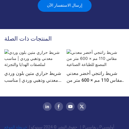
إرسال الاستفسار الآن
المنتجات ذات الصلة
شريط راتنجي أخضر معدني
شريط حراري متين بلون وردي
مقاس 110 مم × 600 متر من
معدني وذهبي وردي | مناسب
المصنع للطباعة الصناعية
لملصقات الهدايا والتجزئة
Pريفاسي Pأوليسي
|
خريطة الموقع
حقوق النشر © 2024 سينوكو |