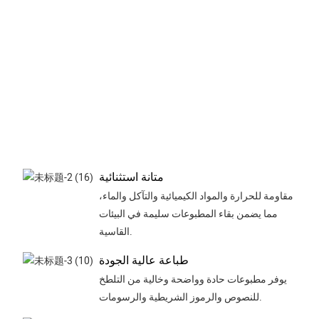
دني
هرًا
ائعًا
زًا،
يعزز
ظهر
صري
قات
متانة استثنائية
مقاومة للحرارة والمواد الكيميائية والتآكل والماء،
مما يضمن بقاء المطبوعات سليمة في البيئات
القاسية.
طباعة عالية الجودة
يوفر مطبوعات حادة وواضحة وخالية من التلطخ
للنصوص والرموز الشريطية والرسومات.