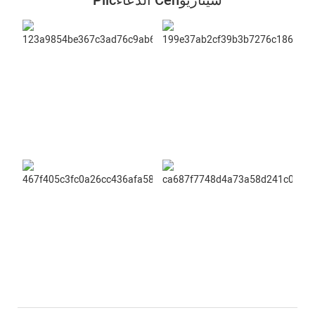
Plicالدعاء Cenسيناريو