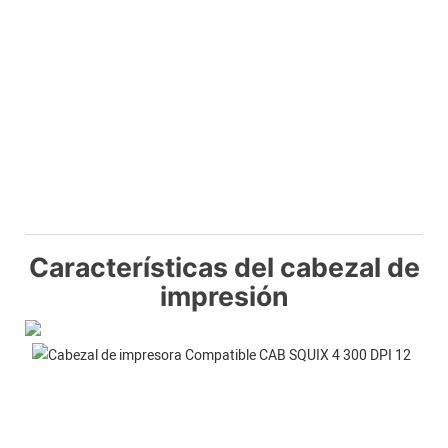
Características del cabezal de
impresión
Alta
Pre
La
reso