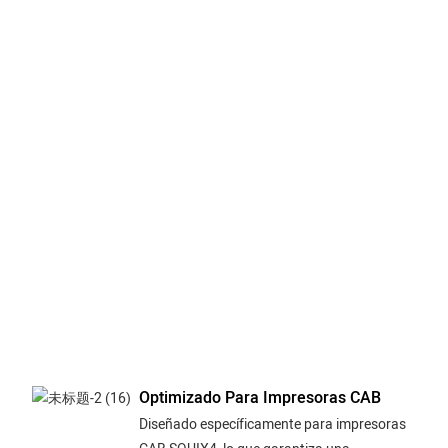
de 3
gara
una 
de
impr
exce
capt
incl
deta
más
peq
en t
códi
barr
gráf
Optimizado Para Impresoras CAB
Diseñado específicamente para impresoras