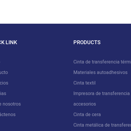
CK LINK
PRODUCTS
o
Cinta de transferencia térm
ucto
Materiales autoadhesivos
cios
Cinta textil
ias
Impresora de transferencia
e nosotros
accesorios
áctenos
Cinta de cera
Cinta metálica de transfere