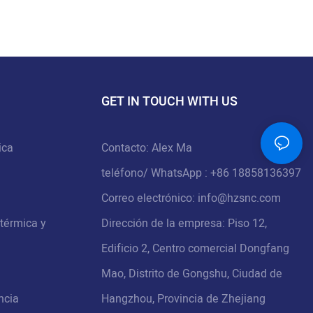
GET IN TOUCH WITH US
ica
Contacto: Alex Ma
teléfono/
WhatsApp
: +86 18858136397
Correo electrónico:
info@hzsnc.com
 térmica y
Dirección de la empresa: Piso 12,
Edificio 2, Centro comercial Dongfang
Mao, Distrito de Gongshu, Ciudad de
ncia
Hangzhou, Provincia de Zhejiang