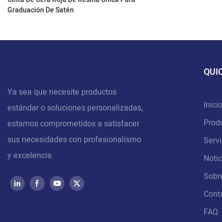
Graduación De Satén
QUI
Ya sea que necesite productos
Inici
estándar o soluciones personalizadas,
Prod
estamos comprometidos a satisfacer
sus necesidades con profesionalismo
Servi
y excelencia.
Notic
Sobr
Cont
FAQ