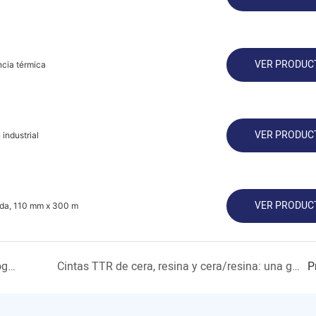
VER PRODUC
ncia térmica
VER PRODUC
industrial
VER PRODUC
gada, 110 mm x 300 m
The Thermal Transfer Ribbon Industry: Technology, Applications, and Future Trends
Cintas TTR de cera, resina y cera/resina: una guía rápida
P