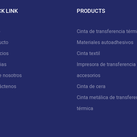
CK LINK
PRODUCTS
o
Cinta de transferencia térm
ucto
Materiales autoadhesivos
cios
Cinta textil
ias
Impresora de transferencia
e nosotros
accesorios
áctenos
Cinta de cera
Cinta metálica de transfere
térmica