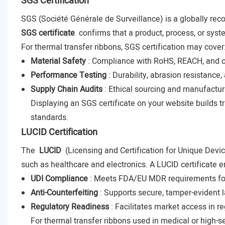
SGS Certification
SGS (Société Générale de Surveillance) is a globally recog
SGS certificate
confirms that a product, process, or syst
For thermal transfer ribbons, SGS certification may cover
Material Safety
: Compliance with RoHS, REACH, and o
Performance Testing
: Durability, abrasion resistance, 
Supply Chain Audits
: Ethical sourcing and manufactur
Displaying an SGS certificate on your website builds 
standards.
LUCID Certification
The
LUCID
(Licensing and Certification for Unique Device 
such as healthcare and electronics. A LUCID certificate e
UDI Compliance
: Meets FDA/EU MDR requirements for
Anti-Counterfeiting
: Supports secure, tamper-evident l
Regulatory Readiness
: Facilitates market access in r
For thermal transfer ribbons used in medical or high-secu