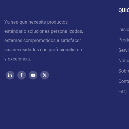
QUI
Ya sea que necesite productos
Inici
estándar o soluciones personalizadas,
Prod
estamos comprometidos a satisfacer
sus necesidades con profesionalismo
Servi
y excelencia.
Notic
Sobr
Cont
FAQ