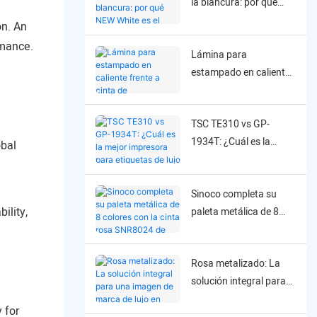
la blancura: por qué
NEW White es el nuevo
ion. An
estándar para la
rmance.
Lámina para
impresión en blanco
estampado en caliente
sobre etiquetas negras.
frente a cinta de
transferencia térmica:
TSC TE310 vs GP-
¿Por qué la cinta de
1934T: ¿Cuál es la
transferencia térmica
obal
mejor impresora para
es la mejor opción para
etiquetas de lujo y
el etiquetado flexible?
Sinoco completa su
cintas de satén?
ility,
paleta metálica de 8
colores con la cinta
rosa SNR8024 de alta
Rosa metalizado: La
compatibilidad.
solución integral para
una imagen de marca
 for
de lujo en múltiples